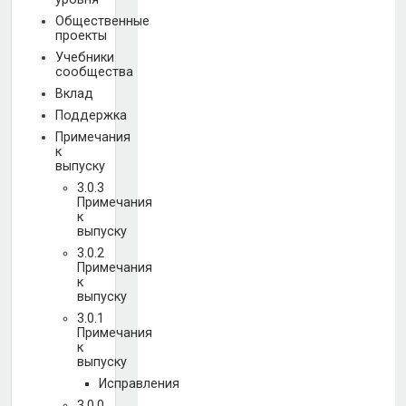
Общественные
проекты
Учебники
сообщества
Вклад
Поддержка
Примечания
к
выпуску
3.0.3
Примечания
к
выпуску
3.0.2
Примечания
к
выпуску
3.0.1
Примечания
к
выпуску
Исправления
3.0.0