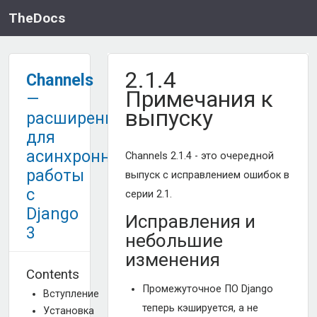
TheDocs
2.1.4
Channels
Примечания к
—
выпуску
расширение
для
асинхронной
Channels 2.1.4 - это очередной
работы
выпуск с исправлением ошибок в
с
серии 2.1.
Django
Исправления и
3
небольшие
изменения
Contents
Промежуточное ПО Django
Вступление
теперь кэшируется, а не
Установка