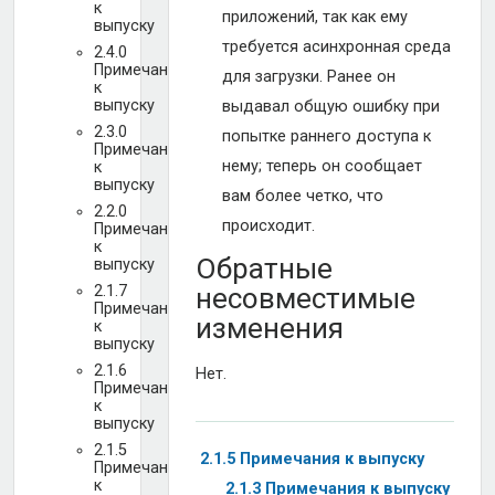
к
приложений, так как ему
выпуску
требуется асинхронная среда
2.4.0
Примечания
для загрузки. Ранее он
к
выпуску
выдавал общую ошибку при
2.3.0
попытке раннего доступа к
Примечания
нему; теперь он сообщает
к
выпуску
вам более четко, что
2.2.0
происходит.
Примечания
к
Обратные
выпуску
2.1.7
несовместимые
Примечания
изменения
к
выпуску
2.1.6
Нет.
Примечания
к
выпуску
2.1.5
2.1.5 Примечания к выпуску
Примечания
к
2.1.3 Примечания к выпуску