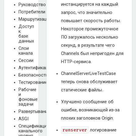
инстанцируется на каждый
Руководство
Потребители
запрос, что значительно
Маршрутизация
повышает скорость работы.
Доступ
Некоторое промежуточное
к
базе
ПО загружалось несколько
данных
секунд, в результате чего
Слои
канала
Channels был непригоден для
Сессии
HTTP-сервиса.
Аутентификация
ChannelServerLiveTestCase
Безопасность
теперь снова обслуживает
Тестирование
Рабочие
статические файлы.
и
фоновые
Улучшено сообщение об
задачи
ошибке, возникающей из-за
Развертывание
плохих заголовков Origin.
ASGI
Спецификация
runserver
логирование
канального
уровня