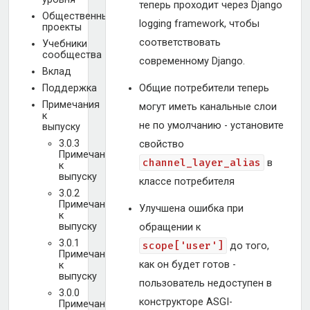
теперь проходит через Django
Общественные
logging framework, чтобы
проекты
соответствовать
Учебники
сообщества
современному Django.
Вклад
Поддержка
Общие потребители теперь
Примечания
могут иметь канальные слои
к
не по умолчанию - установите
выпуску
3.0.3
свойство
Примечания
channel_layer_alias
в
к
выпуску
классе потребителя
3.0.2
Примечания
Улучшена ошибка при
к
выпуску
обращении к
3.0.1
scope['user']
до того,
Примечания
как он будет готов -
к
выпуску
пользователь недоступен в
3.0.0
конструкторе ASGI-
Примечания