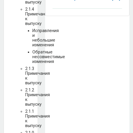
выпуску
2.1.4
Примечания
к
выпуску
Исправления
и
небольшие
изменения
Обратные
несовместимые
изменения
2.1.3
Примечания
к
выпуску
2.1.2
Примечания
к
выпуску
2.1.1
Примечания
к
выпуску
2.1.0