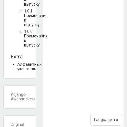
выпуску
1.0.1
Примечания
к
выпуску
1.0.0
Примечания
к
выпуску
Extra
Алфавитный
указатель
#django
#websockets
Language:
ru
Original