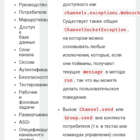
доступного как
Руководство
Потребители
channels.exceptions.Websoc
Маршрутизация
Существует также общее
Доступ
ChannelSocketException
,
к
базе
на котором можно
данных
основывать любые
Слои
канала
исключения, которые, если
Сессии
они пойманы, получают
Аутентификация
message
текущее
в методе
Безопасность
run
, так что вы можете
Тестирование
делать пользовательское
Рабочие
и
поведение.
фоновые
задачи
Channel.send
Вызов
или
Развертывание
Group.send
вне контекста
ASGI
потребителя (т.е. в тестах или
Спецификация
канального
командах управления) снова
уровня