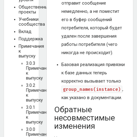
отправит сообщение
Общественные
немедленно, а не поместит
проекты
Учебники
его в буфер сообщений
сообщества
потребителя, который будет
Вклад
удален после завершения
Поддержка
работы потребителя (чего
Примечания
к
никогда не происходит).
выпуску
3.0.3
Базовая реализация привязки
Примечания
к базе данных теперь
к
выпуску
корректно вызывает только
3.0.2
group_names(instance)
,
Примечания
к
как указано в документации.
выпуску
3.0.1
Обратные
Примечания
несовместимые
к
выпуску
изменения
3.0.0
Примечания