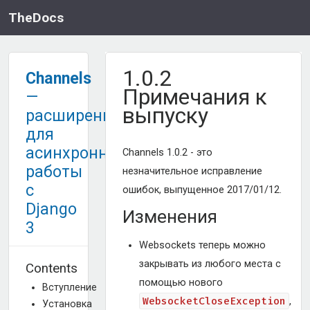
TheDocs
1.0.2
Channels
Примечания к
—
выпуску
расширение
для
асинхронной
Channels 1.0.2 - это
работы
незначительное исправление
с
ошибок, выпущенное 2017/01/12.
Django
Изменения
3
Websockets теперь можно
закрывать из любого места с
Contents
помощью нового
Вступление
WebsocketCloseException
,
Установка